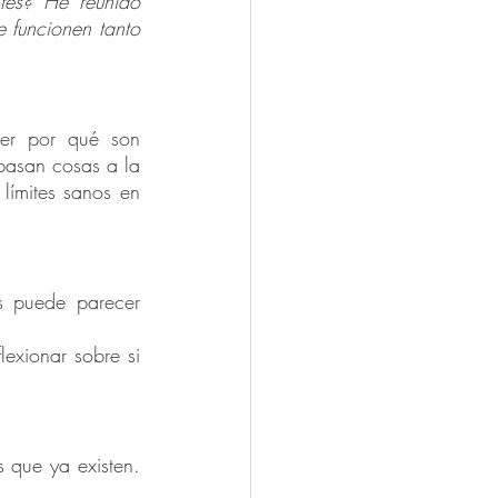
tes? He reunido 
 funcionen tanto 
der por qué son 
pasan cosas a la 
ímites sanos en 
s puede parecer 
exionar sobre si 
 que ya existen. 
.