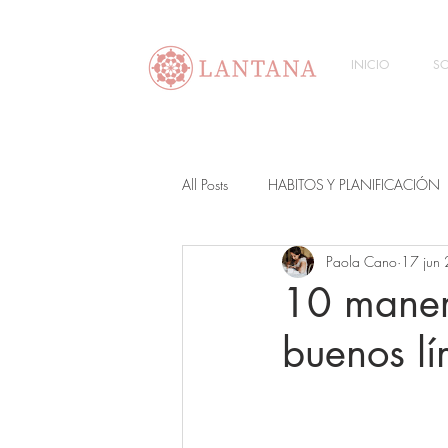
INICIO
SO
All Posts
HABITOS Y PLANIFICACIÓN
Paola Cano
17 jun
10 manera
buenos lí