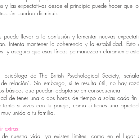
tes y las expectativas desde el principio puede hacer que lo
stración puedan disminuir.
es puede llevar a la confusión y fomentar nuevas expectati
an. Intenta mantener la coherencia y la estabilidad. Esto 
les, y asegura que esas líneas permanezcan claramente est
o, psicóloga de The British Psychological Society
, 
señala
 de relación". Sin embargo, si te resulta útil, no hay raz
os básicos que puedan adaptarse en consecuencia.
idad de tener una o dos horas de tiempo a solas cada fin 
e tanto si vives con tu pareja, como si tienes una apreta
 muy unida a tu familia.
r extras:
de nuestra vida, ya existen límites, como en el lugar d