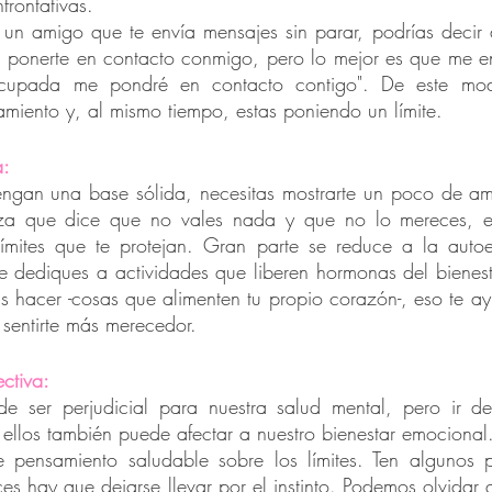
frontativas.
s un amigo que te envía mensajes sin parar, podrías decir
s ponerte en contacto conmigo, pero lo mejor es que me en
cupada me pondré en contacto contigo". De este mod
miento y, al mismo tiempo, estas poniendo un límite.
a:
tengan una base sólida, necesitas mostrarte un poco de amo
eza que dice que no vales nada y que no lo mereces, en
r límites que te protejan. Gran parte se reduce a la autoe
 dediques a actividades que liberen hormonas del bienest
as hacer -cosas que alimenten tu propio corazón-, eso te a
 sentirte más merecedor.
ctiva:
de ser perjudicial para nuestra salud mental, pero ir de
llos también puede afectar a nuestro bienestar emocional
 pensamiento saludable sobre los límites. Ten algunos p
ces hay que dejarse llevar por el instinto. Podemos olvidar 