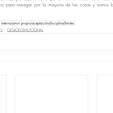
s para navegar por la mayoría de las cosas y somos bast
 interna
amor propio
aceptación
disciplina
límites
ÓN
GEStIÓN EMOCIONAL