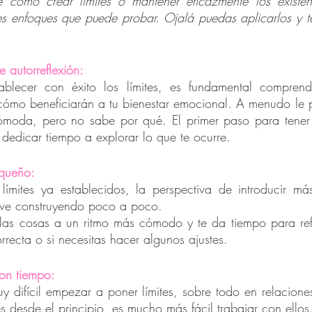
 cómo crear límites o mantener eficazmente los existen
s enfoques que puede probar. Ojalá puedas aplicarlos y te
 autorreflexión:
tablecer con éxito los límites, es fundamental compren
 cómo beneficiarán a tu bienestar emocional. A menudo le 
cómoda, pero no sabe por qué. El primer paso para tener l
 dedicar tiempo a explorar lo que te ocurre.
queño:
límites ya establecidos, la perspectiva de introducir má
 ve construyendo poco a poco.
r las cosas a un ritmo más cómodo y te da tiempo para refl
rrecta o si necesitas hacer algunos ajustes.
con tiempo:
 difícil empezar a poner límites, sobre todo en relaciones
s desde el principio, es mucho más fácil trabajar con ellos