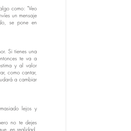
 algo como: "Veo 
víes un mensaje 
o, se pone en 
r. Si tienes una 
tonces te va a 
stima y al valor 
ar, como cantar, 
yudará a cambiar 
masiado lejos y 
.
ero no te dejes 
que, en realidad, 