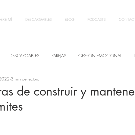
BRE MÍ
DESCARGABLES
BLOG
PODCASTS
CONTAC
DESCARGABLES
PAREJAS
GEStIÓN EMOCIONAL
 2022
3 min de lectura
s de construir y mantene
mites