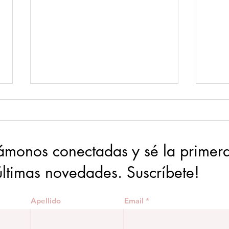
monos conectadas y sé la primera 
últimas novedades. Suscríbete!
Como
Cómo comprometerte más
contigo misma
Apellido
Email