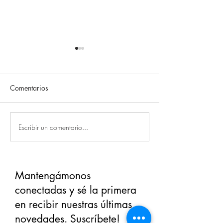
Comentarios
Distorsiones Cognitivas
El arte de la man
Escribir un comentario...
Mantengámonos
conectadas y sé la primera
en recibir nuestras últimas
novedades. Suscríbete!