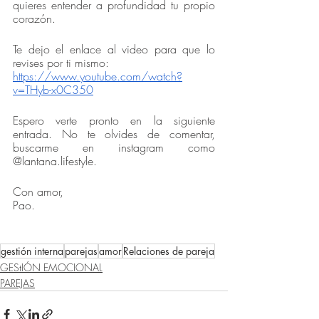
quieres entender a profundidad tu propio 
corazón. 
Te dejo el enlace al video para que lo 
revises por ti mismo: 
https://www.youtube.com/watch?
v=THyb-x0C350
Espero verte pronto en la siguiente 
entrada. No te olvides de comentar, 
buscarme en instagram como 
@lantana.lifestyle.
Con amor,
Pao.
gestión interna
parejas
amor
Relaciones de pareja
GEStIÓN EMOCIONAL
PAREJAS