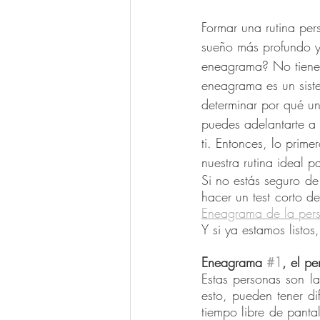
Formar una rutina per
sueño más profundo y
eneagrama? No tiene 
eneagrama es un sist
determinar por qué u
puedes adelantarte a 
ti. Entonces, lo prim
nuestra rutina ideal p
Si no estás seguro d
hacer un test corto d
Eneagrama de la pers
Y si ya estamos listo
Eneagrama 
#1
, el pe
Estas personas son la
esto, pueden tener di
tiempo libre de panta