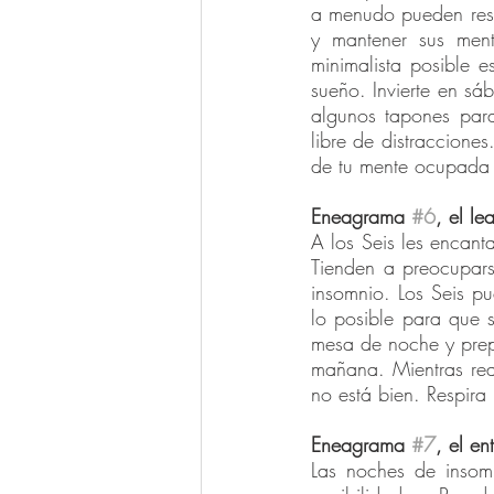
a menudo pueden resu
y mantener sus mente
minimalista posible 
sueño. Invierte en s
algunos tapones par
libre de distraccione
de tu mente ocupada 
Eneagrama 
#6
, el l
A los Seis les encant
Tienden a preocupar
insomnio. Los Seis p
lo posible para que 
mesa de noche y prepa
mañana. Mientras rea
no está bien. Respira
Eneagrama 
#7
, el en
Las noches de insomn