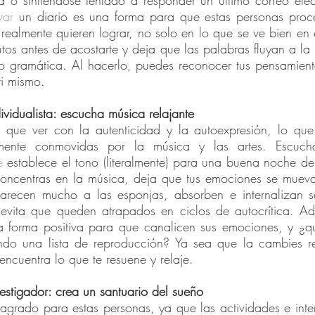
 o sintiéndose tentado a responder un último correo elec
var
 un diario es una forma para que estas personas proce
realmente quieren lograr, no solo en lo que se ve bien en e
os antes de acostarte y deja que las palabras fluyan a la p
 gramática. Al hacerlo, puedes reconocer tus pensamiento
 ti mismo.
dividualista: escucha música relajante
 que ver con la autenticidad y la autoexpresión, lo que
lmente conmovidas por la música y las artes. Escuch
e
 establece el tono (literalmente) para una buena noche de
 concentras en la música, deja que tus emociones se muevan
parecen mucho a las esponjas, absorben e internalizan sen
 evita que queden atrapados en ciclos de autocrítica. Ad
na forma positiva para que canalicen sus emociones, y ¿q
do una lista de reproducción? Ya sea que la cambies re
 encuentra lo que te resuene y relaje. 
vestigador: crea un santuario del sueño
sagrado para estas personas, ya que las actividades e inter