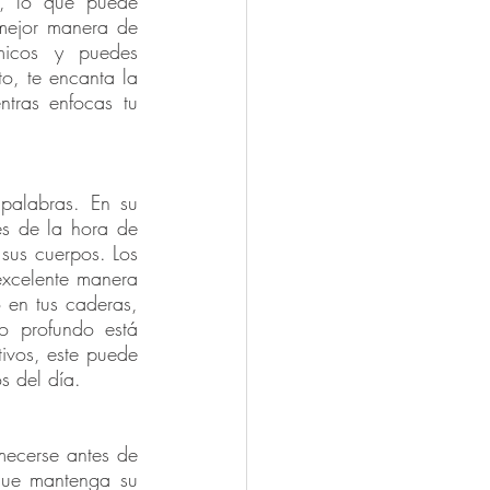
), lo que puede 
mejor manera de 
icos y puedes 
, te encanta la 
tras enfocas tu 
alabras. En su 
s de la hora de 
sus cuerpos. Los 
excelente manera 
 en tus caderas, 
 profundo está 
vos, este puede 
s del día.
ecerse antes de 
que mantenga su 