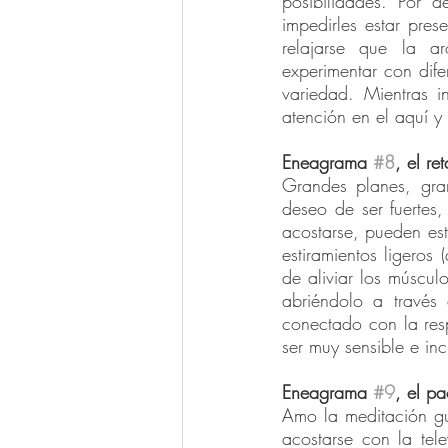
posibilidades. Por d
impedirles estar pre
relajarse que la a
experimentar con dif
variedad. Mientras i
atención en el aquí y
Eneagrama 
#8
, el re
Grandes planes, gra
deseo de ser fuertes
acostarse, pueden est
estiramientos ligeros
de aliviar los músculo
abriéndolo a través
conectado con la res
ser muy sensible e in
Eneagrama 
#9
, el p
Amo la meditación gu
acostarse con la tel