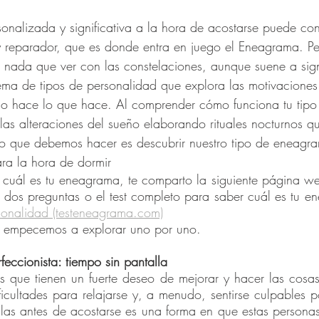
sonalizada y significativa a la hora de acostarse puede cont
 reparador, que es donde entra en juego el Eneagrama. P
nada que ver con las constelaciones, aunque suene a sign
ema de tipos de personalidad que explora las motivaciones
no hace lo que hace. Al comprender cómo funciona tu tip
las alteraciones del sueño elaborando rituales nocturnos q
ero que debemos hacer es descubrir nuestro tipo de eneagr
ara la hora de dormir 
e cuál es tu eneagrama, te comparto la siguiente página w
e dos preguntas o el test completo para saber cuál es tu e
onalidad (testeneagrama.com)
s, empecemos a explorar uno por uno.
rfeccionista: tiempo sin pantalla 
s que tienen un fuerte deseo de mejorar y hacer las cosa
ficultades para relajarse y, a menudo, sentirse culpables po
llas antes de acostarse es una forma en que estas persona