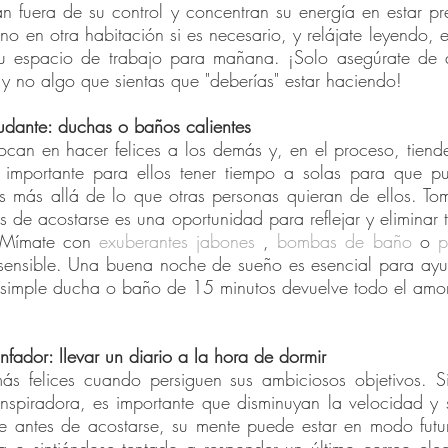
n fuera de su control y concentran su energía en estar pre
no en otra habitación si es necesario, y relájate leyendo, e
tu espacio de trabajo para mañana. ¡Solo asegúrate de 
 no algo que sientas que "deberías" estar haciendo!
yudante: duchas o baños calientes
ocan en hacer felices a los demás y, en el proceso, tiend
importante para ellos tener tiempo a solas para que pue
s más allá de lo que otras personas quieran de ellos. To
 de acostarse es una oportunidad para reflejar y eliminar to
 Mímate con 
exuberantes jabones
 , 
bombas de baño
 o 
p
sensible. Una buena noche de sueño es esencial para ayud
 simple ducha o baño de 15 minutos devuelve todo el amor 
iunfador: llevar un diario a la hora de dormir
ás felices cuando persiguen sus ambiciosos objetivos. Si 
inspiradora, es importante que disminuyan la velocidad y s
e antes de acostarse, su mente puede estar en modo futu