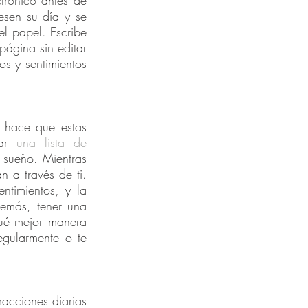
trónico antes de 
sen su día y se 
l papel. Escribe 
ágina sin editar 
s y sentimientos 
 hace que estas 
ar 
una lista de 
 sueño. Mientras 
 a través de ti. 
timientos, y la 
emás, tener una 
ué mejor manera 
gularmente o te 
acciones diarias 