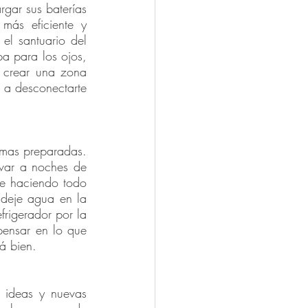
ar sus baterías 
más eficiente y 
l santuario del 
 para los ojos, 
crear una zona 
 a desconectarte 
rmas preparadas. 
var a noches de 
e haciendo todo 
deje agua en la 
rigerador por la 
ensar en lo que 
á bien.
 ideas y nuevas 