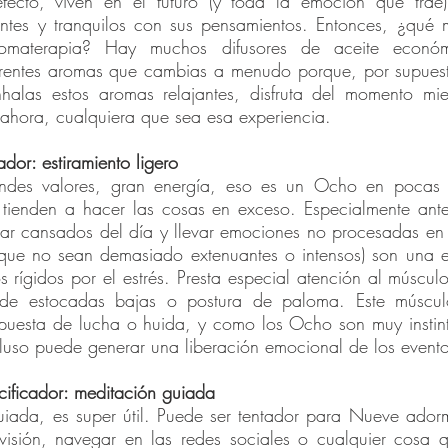
efecto, viven en el futuro (y toda la emoción que trae
sentes y tranquilos con sus pensamientos. Entonces, ¿qué 
romaterapia? Hay muchos difusores de aceite económ
erentes aromas que cambias a menudo porque, por supuesto
nhalas estos aromas relajantes, disfruta del momento mien
 ahora, cualquiera que sea esa experiencia.
tador: estiramiento ligero
ndes valores, gran energía, eso es un Ocho en pocas p
, tienden a hacer las cosas en exceso. Especialmente ante
ar cansados ​​del día y llevar emociones no procesadas en 
 (que no sean demasiado extenuantes o intensos) son una 
s rígidos por el estrés. Presta especial atención al músculo
 de estocadas bajas o postura de paloma. Este músculo
puesta de lucha o huida, y como los Ocho son muy instinti
cluso puede generar una liberación emocional de los evento
acificador: meditación guiada
iada, es super útil. Puede ser tentador para Nueve adorm
evisión, navegar en las redes sociales o cualquier cosa 