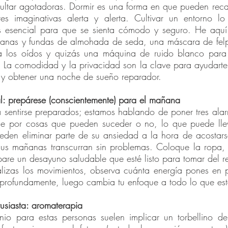
ltar agotadoras. Dormir es una forma en que pueden recarg
s imaginativas alerta y alerta. Cultivar un entorno lo 
es esencial para que se sienta cómodo y seguro. He aquí e
ábanas y fundas de almohada de seda, una máscara de felpa
a los oídos y quizás una máquina de ruido blanco para 
s. La comodidad y la privacidad son la clave para ayudarte
y obtener una noche de sueño reparador.
eal: prepárese (conscientemente) para el mañana 
a sentirse preparados; estamos hablando de poner tres ala
se por cosas que pueden suceder o no, lo que puede lle
ueden eliminar parte de su ansiedad a la hora de acostars
sus mañanas transcurran sin problemas. Coloque la ropa, 
re un desayuno saludable que esté listo para tomar del ref
lizas los movimientos, observa cuánta energía pones en p
 profundamente, luego cambia tu enfoque a todo lo que est
tusiasta: aromaterapia
io para estas personas suelen implicar un torbellino de