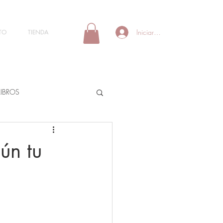
Iniciar sesión
TO
TIENDA
LIBROS
ún tu