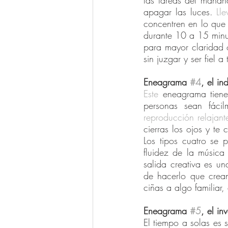
las tareas del mañana
apagar las luces. 
Lle
concentren en lo que 
durante 10 a 15 minut
para mayor claridad o
sin juzgar y ser fiel a
Eneagrama 
#4
, el in
Este
 eneagrama tiene
personas sean fáci
reproducción relajant
cierras los ojos y te
Los tipos cuatro se 
fluidez de la música
salida creativa es u
de hacerlo que crean
ciñas a algo familiar,
Eneagrama 
#5
, el in
El tiempo a solas es 