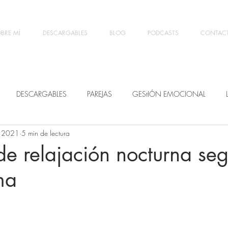
BRE MÍ
DESCARGABLES
BLOG
PODCASTS
CONTAC
DESCARGABLES
PAREJAS
GEStIÓN EMOCIONAL
t 2021
5 min de lectura
 de relajación nocturna seg
ma