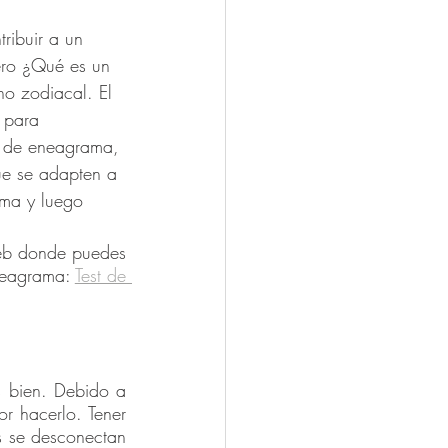
ribuir a un 
ero ¿Qué es un 
o zodiacal. El 
 para 
o de eneagrama, 
ue se adapten a 
ama y luego 
eb donde puedes 
neagrama: 
Test de 
s bien. Debido a 
r hacerlo. Tener 
s se desconectan 