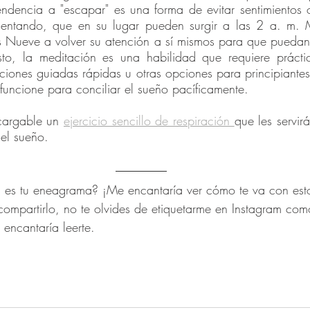
endencia a "escapar" es una forma de evitar sentimientos
entando, que en su lugar pueden surgir a las 2 a. m. M
s Nueve a volver su atención a sí mismos para que puedan 
sto, la meditación es una habilidad que requiere prácti
ones guiadas rápidas u otras opciones para principiantes
 funcione para conciliar el sueño pacíficamente.
cargable un 
ejercicio sencillo de respiración 
que les servirá
 el sueño.
 es tu eneagrama? ¡Me encantaría ver cómo te va con estos
compartirlo, no te olvides de etiquetarme en Instagram com
 encantaría leerte.