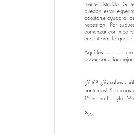
mente distraída. Su t
puedan estar experim
acostarse ayuda a lo
necesitan. Por supue
comenzar con meditaci
encontrarás lo que te
Aquí les dejo de des
poder conciliar mejor
¿Y tú? ¿Ya sabes cuál
nocturnos! Si deseas 
@lantana.lifestyle. Me
Pao.